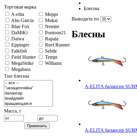
Торговая марка
Блесны
A-elita
Mepps
Выводить по
Abu Garcia
Mukai
Blue Fox
Nemire
Блесны
DaMiKi
Pontoon21
Daiwa
Rapala
Eppinger
Reef Runner
Falkfish
Sebile
Field Hunter
Tempt
MegaStrike
Williams
Megabass
Тип блесны
A-ELITA балансир SU
Масса, г
A-ELITA балансир SU