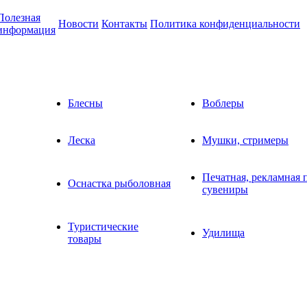
Полезная
Новости
Контакты
Политика конфиденциальности
информация
Блесны
Воблеры
Леска
Мушки, стримеры
Печатная, рекламная 
Оснастка рыболовная
сувениры
Туристические
Удилища
товары