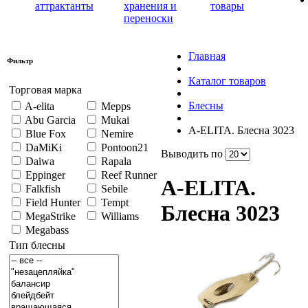
аттрактанты
хранения и
товары
переноски
Главная
Фильтр
Каталог товаров
Торговая марка
Блесны
A-elita
Mepps
Abu Garcia
Mukai
A-ELITA. Блесна 3023
Blue Fox
Nemire
DaMiKi
Pontoon21
Выводить по
Daiwa
Rapala
Eppinger
Reef Runner
A-ELITA.
Falkfish
Sebile
Field Hunter
Tempt
Блесна 3023
MegaStrike
Williams
Megabass
Тип блесны