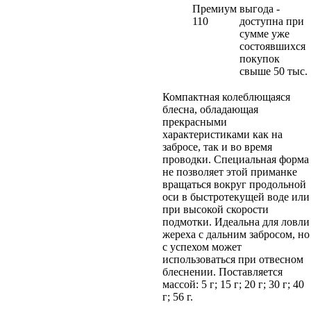
Премиум
выгода -
110
доступна при
сумме уже
состоявшихся
покупок
свыше 50 тыс.
Компактная колеблющаяся
блесна, обладающая
прекрасными
характеристиками как на
забросе, так и во время
проводки. Специальная форма
не позволяет этой приманке
вращаться вокруг продольной
оси в быстротекущей воде или
при высокой скорости
подмотки. Идеальна для ловли
жереха с дальним забросом, но
с успехом может
использоваться при отвесном
блеснении. Поставляется
массой: 5 г; 15 г; 20 г; 30 г; 40
г; 56 г.