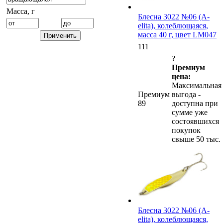
Масса, г
Блесна 3022 №06 (А-
elita), колеблющаяся,
масса 40 г, цвет LM047
111
?
Премиум
цена:
Максимальная
Премиум
выгода -
89
доступна при
сумме уже
состоявшихся
покупок
свыше 50 тыс.
Блесна 3022 №06 (А-
elita), колеблющаяся,