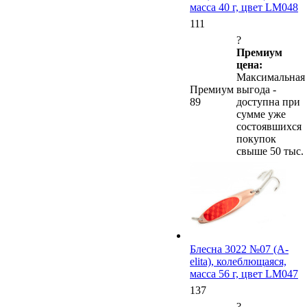
масса 40 г, цвет LM048
111
?
Премиум
цена:
Максимальная
Премиум
выгода -
89
доступна при
сумме уже
состоявшихся
покупок
свыше 50 тыс.
Блесна 3022 №07 (А-
elita), колеблющаяся,
масса 56 г, цвет LM047
137
?