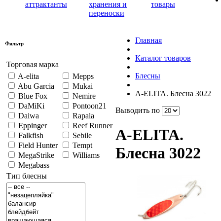
аттрактанты
хранения и
товары
переноски
Главная
Фильтр
Каталог товаров
Торговая марка
Блесны
A-elita
Mepps
Abu Garcia
Mukai
A-ELITA. Блесна 3022
Blue Fox
Nemire
DaMiKi
Pontoon21
Выводить по
Daiwa
Rapala
Eppinger
Reef Runner
A-ELITA.
Falkfish
Sebile
Field Hunter
Tempt
Блесна 3022
MegaStrike
Williams
Megabass
Тип блесны