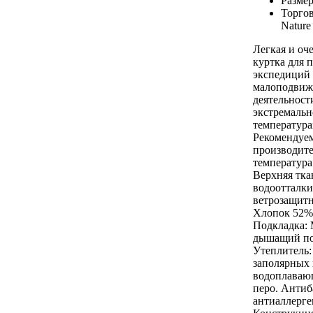
Размер
Торгов
Nature
Легкая и оч
куртка для 
экспедиций 
малоподви
деятельност
экстремальн
температура
Рекомендуе
производите
температура
Верхняя тк
водоотталк
ветрозащитн
Хлопок 52%
Подкладка: 
дышащий по
Утеплитель:
заполярных
водоплаваю
перо. Антиб
антиаллерге