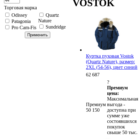
VOSTOK
Торговая марка
Odissey
Quartz
Nature
Patagonia
Sundridge
Pro Cam-Fis
Куртка пуховая Vostok
(Quartz Nature), размер:
2XL (54-56), цвет синий
62 687
?
Премиум
цена:
Максимальная
Премиум
выгода -
50 150
доступна при
сумме уже
состоявшихся
покупок
свыше 50 тыс.