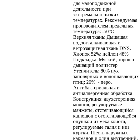
для малоподвижной
деятельности при
экстремально низких
температурах. Рекомендуемая
производителем предельная
температура: -50°С
Верхняя ткань: Дышащая
водоотталкивающая и
ветрозащитная ткань DNS.
Хлопок 52%; нейлон 48%
Подкладка: Мягкий, хорошо
дышащий полиэстер
Утеплитель: 80% пух
заполярных и водоплавающих
птиц; 20% - перо.
Антибактериальная и
антиаллергенная обработка
Конструкция: двухсторонняя
молния, регулируемые
манжеты, отстегивающийся
капюшон с отстегивающейся
опушкой из меха койота,
регулируемые талия и низ
куртки. Шесть наружных
карманов и один внутренний.