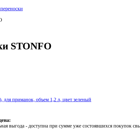
 переноски
O
бки STONFO
, для приманок, объем 1,2 л, цвет зеленый
цена:
ная выгода - доступна при сумме уже состоявшихся покупок свы