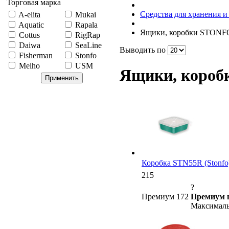
Торговая марка
Средства для хранения и
A-elita
Mukai
Aquatic
Rapala
Ящики, коробки STONF
Cottus
RigRap
Daiwa
SeaLine
Выводить по
Fisherman
Stonfo
Meiho
USM
Ящики, коро
Коробка STN55R (Stonfo)
215
?
Премиум 172
Премиум 
Максималь