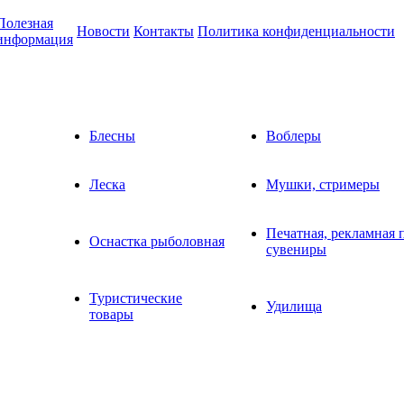
Полезная
Новости
Контакты
Политика конфиденциальности
информация
Блесны
Воблеры
Леска
Мушки, стримеры
Печатная, рекламная 
Оснастка рыболовная
сувениры
Туристические
Удилища
товары