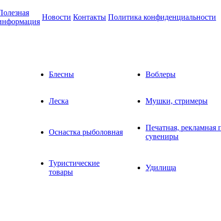
Полезная
Новости
Контакты
Политика конфиденциальности
информация
Блесны
Воблеры
Леска
Мушки, стримеры
Печатная, рекламная 
Оснастка рыболовная
сувениры
Туристические
Удилища
товары