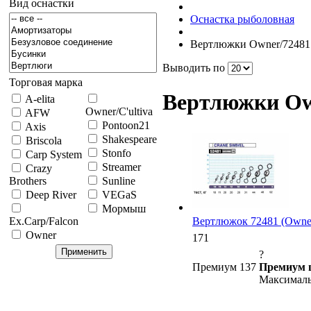
Вид оснастки
Оснастка рыболовная
Вертлюжки Owner/72481
Выводить по
Торговая марка
Вертлюжки Ow
A-elita
Owner/C'ultiva
AFW
Pontoon21
Axis
Shakespeare
Briscola
Stonfo
Carp System
Streamer
Crazy
Brothers
Sunline
Deep River
VEGaS
Мормыш
Вертлюжок 72481 (Owner),
Ex.Carp/Falcon
Owner
171
?
Премиум 137
Премиум 
Максималь