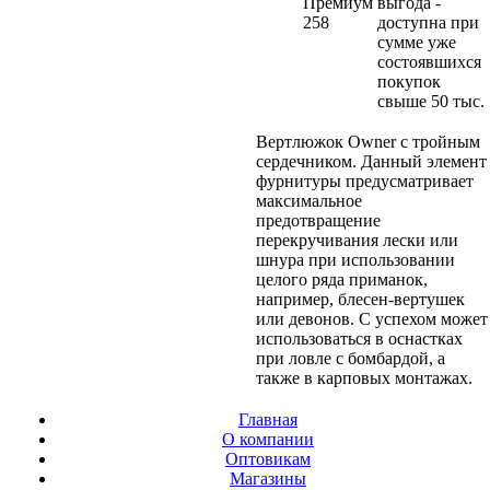
Премиум
выгода -
258
доступна при
сумме уже
состоявшихся
покупок
свыше 50 тыс.
Вертлюжок Owner с тройным
сердечником. Данный элемент
фурнитуры предусматривает
максимальное
предотвращение
перекручивания лески или
шнура при использовании
целого ряда приманок,
например, блесен-вертушек
или девонов. С успехом может
использоваться в оснастках
при ловле с бомбардой, а
также в карповых монтажах.
Главная
О компании
Оптовикам
Магазины