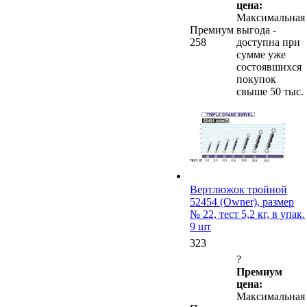
цена:
Максимальная
Премиум
выгода -
258
доступна при
сумме уже
состоявшихся
покупок
свыше 50 тыс.
Вертлюжок тройной
52454 (Owner), размер
№ 22, тест 5,2 кг, в упак.
9 шт
323
?
Премиум
цена:
Максимальная