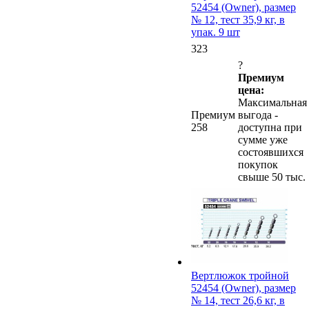
52454 (Owner), размер
№ 12, тест 35,9 кг, в
упак. 9 шт
323
?
Премиум
цена:
Максимальная
Премиум
выгода -
258
доступна при
сумме уже
состоявшихся
покупок
свыше 50 тыс.
Вертлюжок тройной
52454 (Owner), размер
№ 14, тест 26,6 кг, в