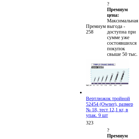
?
Премиум
цена:
Максимальная
Премиум
выгода -
258
доступна при
сумме уже
состоявшихся
покупок
свыше 50 тыс.
Вертлюжок тройной
52454 (Owner), размер
№ 18, тест 12,1 кг, в
упак. 9 шт
323
?
Премиум