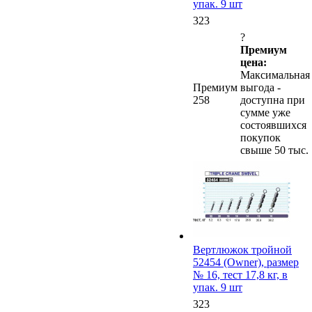
упак. 9 шт
323
?
Премиум
цена:
Максимальная
Премиум
выгода -
258
доступна при
сумме уже
состоявшихся
покупок
свыше 50 тыс.
Вертлюжок тройной
52454 (Owner), размер
№ 16, тест 17,8 кг, в
упак. 9 шт
323