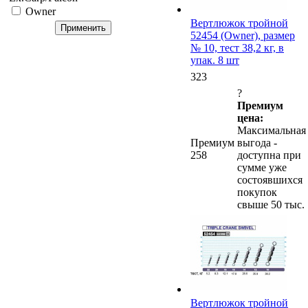
Owner
Вертлюжок тройной
52454 (Owner), размер
№ 10, тест 38,2 кг, в
упак. 8 шт
323
?
Премиум
цена:
Максимальная
Премиум
выгода -
258
доступна при
сумме уже
состоявшихся
покупок
свыше 50 тыс.
Вертлюжок тройной