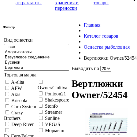
аттрактанты
хранения и
товары
переноски
Главная
Фильтр
Каталог товаров
Вид оснастки
Оснастка рыболовная
Вертлюжки Owner/52454
Выводить по
Торговая марка
Вертлюжки
A-elita
Owner/C'ultiva
AFW
Owner/52454
Pontoon21
Axis
Shakespeare
Briscola
Stonfo
Carp System
Streamer
Crazy
Brothers
Sunline
Deep River
VEGaS
Мормыш
Ex.Carp/Falcon