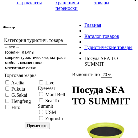
аттрактанты
хранения и
товары
переноски
Главная
Фильтр
Каталог товаров
Категория туристич. товара
Туристические товары
Посуда SEA TO
SUMMIT
Выводить по
Торговая марка
A-elita
Live
Посуда SEA
Eyewear
Fukuta
Mont Bell
G.Sakai
TO SUMMIT
Sea To
Hengfeng
Summit
Hiro
USM
Zojirushi