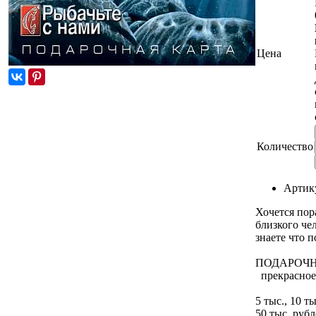
Цена
Количество
Артик
Хочется пор
близкого чел
знаете что 
ПОДАРОЧН
прекрасное
5 тыс., 10 ты
50 тыс. рубл