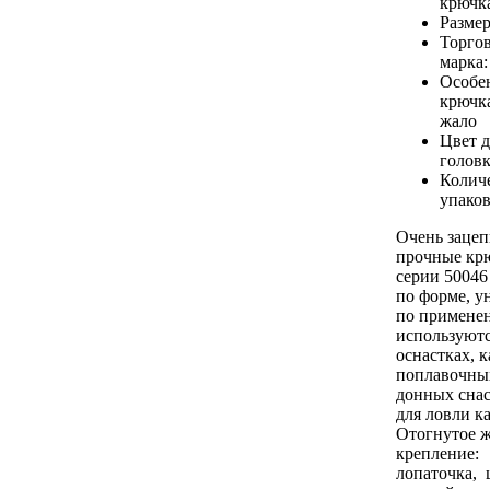
крючк
Разме
Торго
марка
Особе
крючк
жало
Цвет 
голов
Количе
упаков
Очень зацеп
прочные к
серии 50046
по форме, у
по примене
используютс
оснастках, к
поплавочных
донных снас
для ловли к
Отогнутое ж
крепление:
лопаточка, 