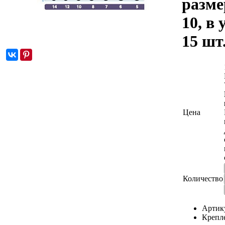
разм
10, в 
15 шт
Цена
Количество
Артик
Крепл