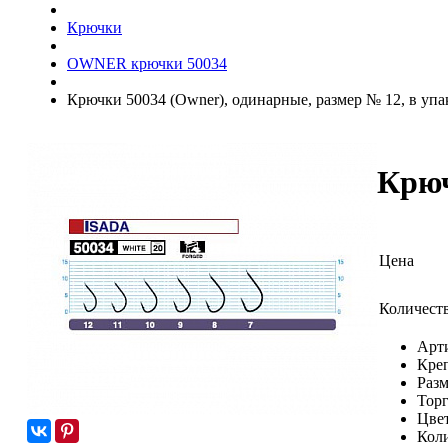
Крючки
OWNER крючки 50034
Крючки 50034 (Owner), одинарные, размер № 12, в упак
Крюч
Цена
Количест
Арт
Кре
Раз
Торг
Цве
Коли