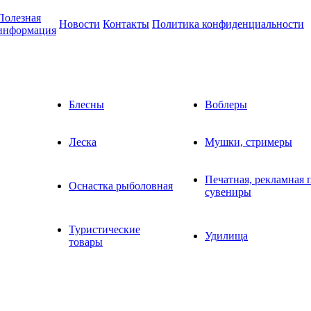
Полезная
Новости
Контакты
Политика конфиденциальности
информация
Блесны
Воблеры
Леска
Мушки, стримеры
Печатная, рекламная 
Оснастка рыболовная
сувениры
Туристические
Удилища
товары