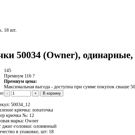
. 18 шт.
ки 50034 (Owner), одинарные, р
145
Премиум 116
?
Премиум цена:
Максимальная выгода - доступна при сумме покупок свыше 50
во
икул:
50034_12
пление крючка:
лопаточка
мер крючка №:
12
овая марка:
Owner
т джиг-головки:
оловянный
чество в упаковке, шт:
18