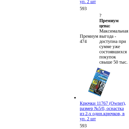
уп. 2 шт
593
?
Премиум
цена:
Максимальная
Премиум
выгода -
474
доступна при
сумме уже
состоявшихся
покупок
свыше 50 тыс.
Крючки 11767 (Owner),
размер №5/0, оснастка
из 2-х один.крючков, в
уп. 2 шт
593