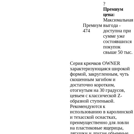
?
Премиум
цена:
Максимальная
Премиум
выгода -
474
доступна при
сумме уже
состоявшихся
покупок
свыше 50 тыс.
Cерия крючков OWNER
характеризующаяся широкой
формой, закругленным, чуть
скошенным загибом и
достаточно коротким,
отогнутым на 30 градусов,
цевьем с классической Z-
образной ступенькой.
Рекомендуются к
использованию в каролинской
и техасской оснастках,
преимущественно для ловли
на пластиковые ящерицы,
лягушки и другие объемные