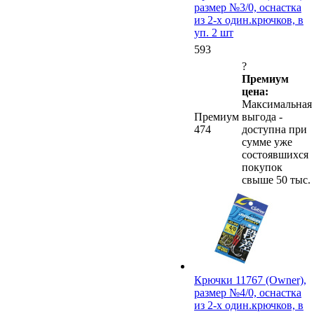
размер №3/0, оснастка
из 2-х один.крючков, в
уп. 2 шт
593
?
Премиум
цена:
Максимальная
Премиум
выгода -
474
доступна при
сумме уже
состоявшихся
покупок
свыше 50 тыс.
Крючки 11767 (Owner),
размер №4/0, оснастка
из 2-х один.крючков, в