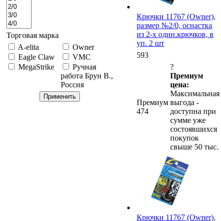
Крючки 11767 (Owner),
размер №2/0, оснастка
из 2-х один.крючков, в
Торговая марка
уп. 2 шт
A-elita
Owner
593
Eagle Claw
VMC
?
MegaStrike
Ручная
Премиум
работа Брун В.,
цена:
Россия
Максимальная
Премиум
выгода -
474
доступна при
сумме уже
состоявшихся
покупок
свыше 50 тыс.
Крючки 11767 (Owner),