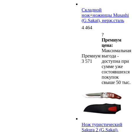
Cкладной
нож+ножницы Musashi
(G.Sakai), нерж.сталь
4 464
?
Премиум
цена:
Максимальная
Премиум
выгода -
3 571
доступна при
сумме уже
состоявшихся
покупок
свыше 50 тыс.
Нож туристический
Sakura 2 (G.Sakai),