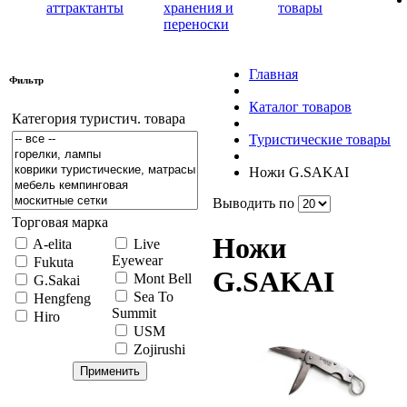
аттрактанты
хранения и
товары
переноски
Главная
Фильтр
Каталог товаров
Категория туристич. товара
Туристические товары
Ножи G.SAKAI
Выводить по
Торговая марка
Ножи
A-elita
Live
Eyewear
Fukuta
G.SAKAI
Mont Bell
G.Sakai
Sea To
Hengfeng
Summit
Hiro
USM
Zojirushi