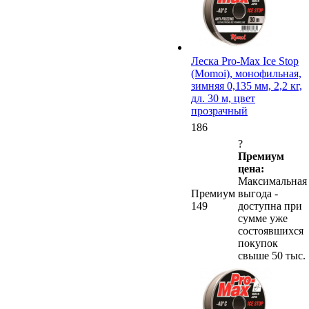
Леска Pro-Max Ice Stop
(Momoi), монофильная,
зимняя 0,135 мм, 2,2 кг,
дл. 30 м, цвет
прозрачный
186
?
Премиум
цена:
Максимальная
Премиум
выгода -
149
доступна при
сумме уже
состоявшихся
покупок
свыше 50 тыс.