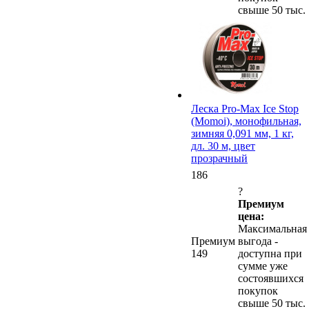
свыше 50 тыс.
Леска Pro-Max Ice Stop
(Momoi), монофильная,
зимняя 0,091 мм, 1 кг,
дл. 30 м, цвет
прозрачный
186
?
Премиум
цена:
Максимальная
Премиум
выгода -
149
доступна при
сумме уже
состоявшихся
покупок
свыше 50 тыс.