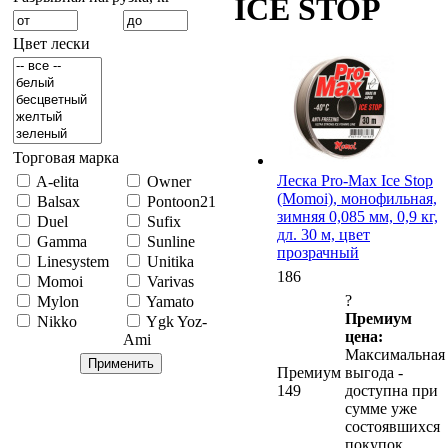
ICE STOP
Цвет лески
Торговая марка
Леска Pro-Max Ice Stop
A-elita
Owner
(Momoi), монофильная,
Balsax
Pontoon21
зимняя 0,085 мм, 0,9 кг,
Duel
Sufix
дл. 30 м, цвет
Gamma
Sunline
прозрачный
Linesystem
Unitika
186
Momoi
Varivas
?
Mylon
Yamato
Премиум
Nikko
Ygk Yoz-
цена:
Ami
Максимальная
Премиум
выгода -
149
доступна при
сумме уже
состоявшихся
покупок