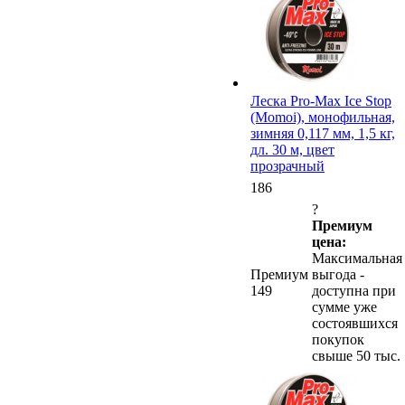
Леска Pro-Max Ice Stop
(Momoi), монофильная,
зимняя 0,117 мм, 1,5 кг,
дл. 30 м, цвет
прозрачный
186
?
Премиум
цена:
Максимальная
Премиум
выгода -
149
доступна при
сумме уже
состоявшихся
покупок
свыше 50 тыс.