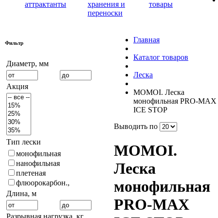
аттрактанты
хранения и
товары
переноски
Главная
Фильтр
Каталог товаров
Диаметр, мм
Леска
Акция
MOMOI. Леска
монофильная PRO-MAX
ICE STOP
Выводить по
Тип лески
MOMOI.
монофильная
нанофильная
Леска
плетеная
монофильная
флюорокарбон.,
Длина, м
PRO-MAX
Разрывная нагрузка, кг