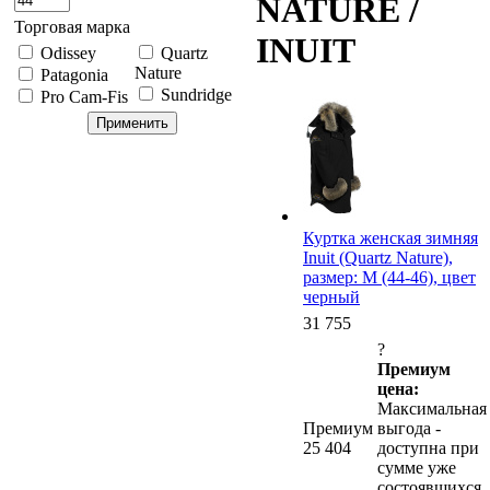
NATURE /
Торговая марка
INUIT
Odissey
Quartz
Nature
Patagonia
Sundridge
Pro Cam-Fis
Куртка женская зимняя
Inuit (Quartz Nature),
размер: M (44-46), цвет
черный
31 755
?
Премиум
цена:
Максимальная
Премиум
выгода -
25 404
доступна при
сумме уже
состоявшихся