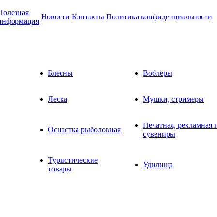
Полезная
Новости
Контакты
Политика конфиденциальности
информация
Блесны
Воблеры
Леска
Мушки, стримеры
Печатная, рекламная 
Оснастка рыболовная
сувениры
Туристические
Удилища
товары