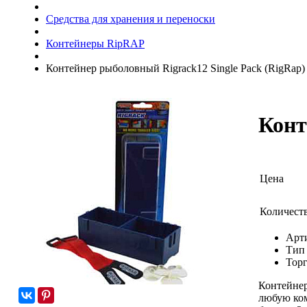
Средства для хранения и переноски
Контейнеры RipRAP
Контейнер рыболовный Rigrack12 Single Pack (RigRap)
Конт
Цена
Количест
Арт
Тип
Торг
Контейнер
любую ком