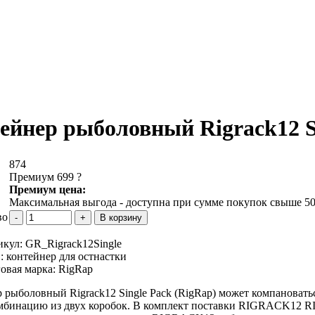
ейнер рыболовный Rigrack12 Si
874
Премиум 699
?
Премиум цена:
Максимальная выгода - доступна при сумме покупок свыше 50
во
икул:
GR_Rigrack12Single
 :
контейнер для остнастки
овая марка:
RigRap
 рыболовный Rigrack12 Single Pack (RigRap) может компановать
бинацию из двух коробок. В комплект поставки RIGRACK12 RIG