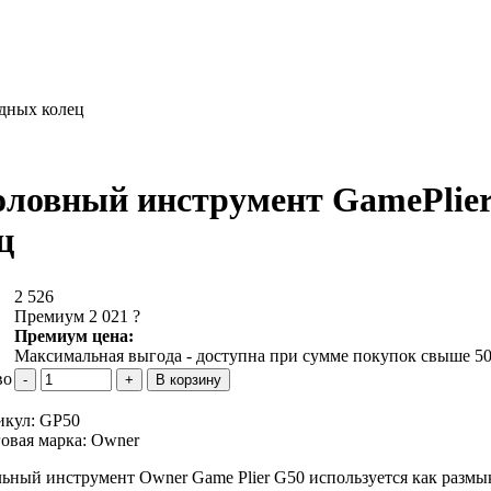
одных колец
ловный инструмент GamePlier
ц
2 526
Премиум 2 021
?
Премиум цена:
Максимальная выгода - доступна при сумме покупок свыше 50
во
икул:
GP50
овая марка:
Owner
ьный инструмент Owner Game Plier G50 используется как размыка