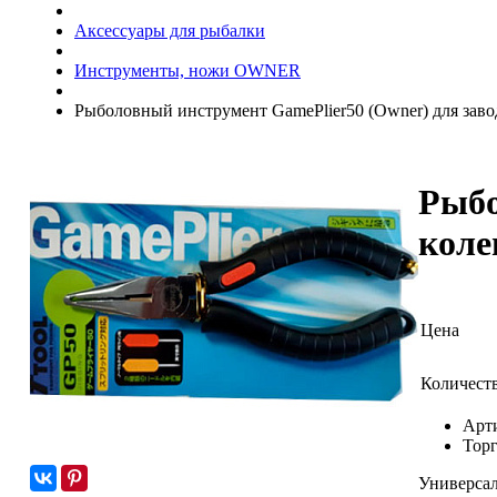
Аксессуары для рыбалки
Инструменты, ножи OWNER
Рыболовный инструмент GamePlier50 (Owner) для зав
Рыбо
коле
Цена
Количест
Арт
Торг
Универсал