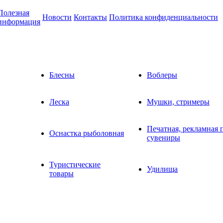
Полезная
Новости
Контакты
Политика конфиденциальности
информация
Блесны
Воблеры
Леска
Мушки, стримеры
Печатная, рекламная 
Оснастка рыболовная
сувениры
Туристические
Удилища
товары