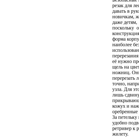
резак для л
давать в ру
новичкам, 
даже детям,
поскольку 
конструкция
форма корпу
наиболее бе
использован
перерезания
её нужно пр
щель на цве
ножниц. Он
перерезать 
точно, напр
узла. Для эт
лишь сдвин
прикрывающ
кожух и наж
оребренные 
За петельку
удобно подв
ретривер к 
жилету.