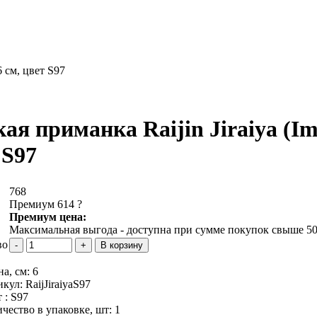
6 см, цвет S97
ая приманка Raijin Jiraiya (Ima
 S97
768
Премиум 614
?
Премиум цена:
Максимальная выгода - доступна при сумме покупок свыше 50
во
а, см:
6
икул:
RaijJiraiyaS97
 :
S97
чество в упаковке, шт:
1