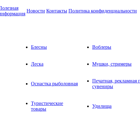
Полезная
Новости
Контакты
Политика конфиденциальности
информация
Блесны
Воблеры
Леска
Мушки, стримеры
Печатная, рекламная 
Оснастка рыболовная
сувениры
Туристические
Удилища
товары