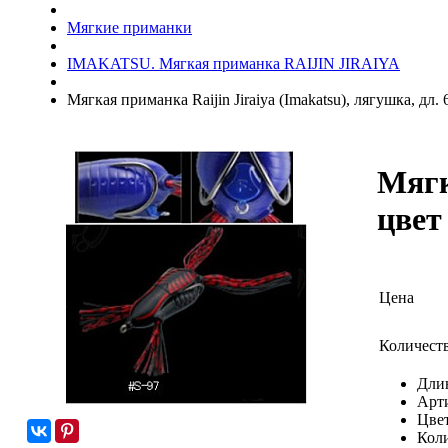
Мягкие приманки
IMAKATSU. Мягкая приманка RAIJIN JIRAIYA
Мягкая приманка Raijin Jiraiya (Imakatsu), лягушка, дл. 
Мягк
цвет
Цена
Количест
Длин
Арт
Цвет
Коли