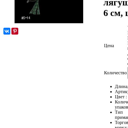
лягуш
6 см, 
Цена
Количество
Длина
Артик
Цвет :
Количе
упаков
Тип
прима
Торго
марка