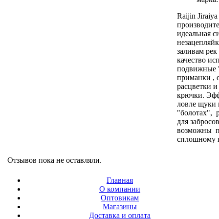
Raijin Jiraiy
производител
идеальная с
незацепляйк
заливам рек
качество ис
подвижные 
приманки ,
расцветки и
крючки. Эф
ловле щуки 
"болотах", 
для забросо
возможны п
сплошному к
Отзывов пока не оставляли.
Главная
О компании
Оптовикам
Магазины
Доставка и оплата