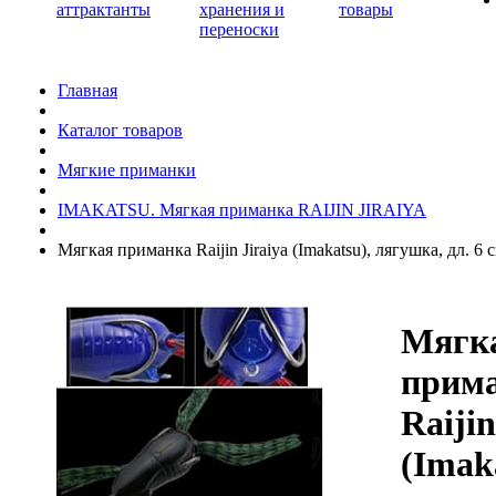
аттрактанты
хранения и
товары
переноски
Главная
Каталог товаров
Мягкие приманки
IMAKATSU. Мягкая приманка RAIJIN JIRAIYA
Мягкая приманка Raijin Jiraiya (Imakatsu), лягушка, дл. 6 
Мягк
прим
Raijin
(Imak