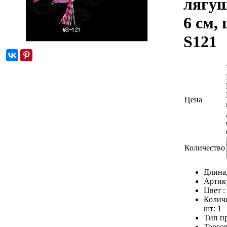
лягуш
6 см, 
S121
Цена
Количество
Длина
Артик
Цвет :
Количе
шт:
1
Тип п
Торго