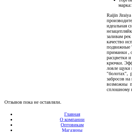
марка
Raijin Jiraiy
производител
идеальная с
незацепляйк
заливам рек
качество ис
подвижные 
приманки ,
расцветки и
крючки. Эф
ловле щуки 
"болотах", 
забросов на
возможны п
сплошному к
Отзывов пока не оставляли.
Главная
О компании
Оптовикам
Магазины