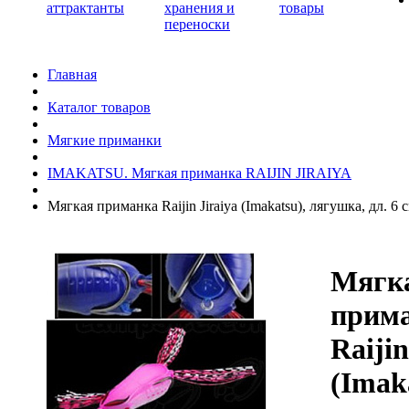
аттрактанты
хранения и
товары
переноски
Главная
Каталог товаров
Мягкие приманки
IMAKATSU. Мягкая приманка RAIJIN JIRAIYA
Мягкая приманка Raijin Jiraiya (Imakatsu), лягушка, дл. 6 
Мягк
прим
Raijin
(Imak