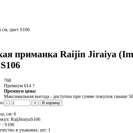
6 см, цвет S106
ая приманка Raijin Jiraiya (Ima
 S106
768
Премиум 614
?
Премиум цена:
Максимальная выгода - доступна при сумме покупок свыше 50
во
а, см:
6
икул:
RaijJiraiyaS106
 :
S106
чество в упаковке, шт:
1