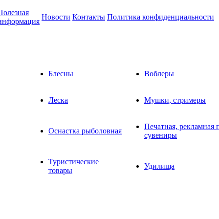
Полезная
Новости
Контакты
Политика конфиденциальности
информация
Блесны
Воблеры
Леска
Мушки, стримеры
Печатная, рекламная 
Оснастка рыболовная
сувениры
Туристические
Удилища
товары