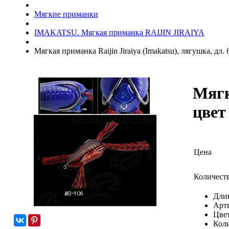
Мягкие приманки
IMAKATSU. Мягкая приманка RAIJIN JIRAIYA
Мягкая приманка Raijin Jiraiya (Imakatsu), лягушка, дл. 
Мягк
цвет
Цена
Количест
Длин
Арт
Цвет
Коли