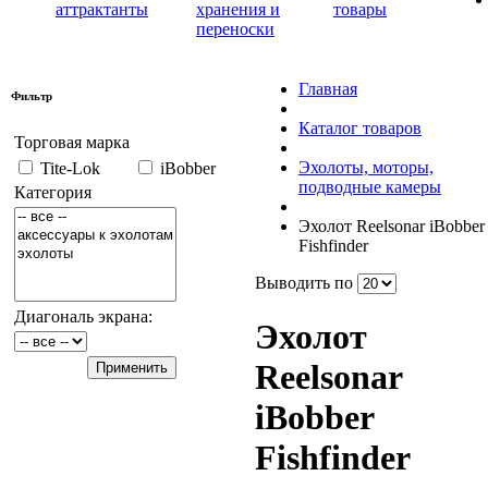
аттрактанты
хранения и
товары
переноски
Главная
Фильтр
Каталог товаров
Торговая марка
Эхолоты, моторы,
Tite-Lok
iBobber
подводные камеры
Категория
Эхолот Reelsonar iBobber
Fishfinder
Выводить по
Диагональ экрана:
Эхолот
Reelsonar
iBobber
Fishfinder