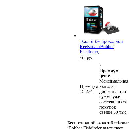
Эхолот беспроводной
Reelsonar iBobber
Fishfinder,
19 093
?
Премиум
цена:
Максимальная
Премиум
выгода -
15 274
доступна при
сумме уже
состоявшихся
покупок
свыше 50 тыс.
Беспроводной эхолот Reelsonar
iBobber Fishfinder выступает