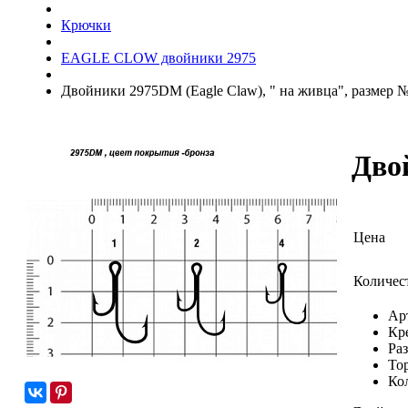
Крючки
EAGLE CLOW двойники 2975
Двойники 2975DM (Eagle Claw), " на живца", размер № 
Двой
Цена
Количес
Ар
Кр
Ра
То
Ко