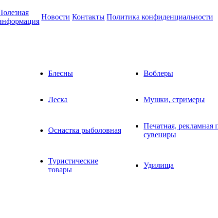
Полезная
Новости
Контакты
Политика конфиденциальности
информация
Блесны
Воблеры
Леска
Мушки, стримеры
Печатная, рекламная 
Оснастка рыболовная
сувениры
Туристические
Удилища
товары