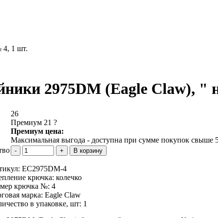
4, 1 шт.
ники 2975DM (Eagle Claw), " н
26
Премиум 21
?
Премиум цена:
Максимальная выгода - доступна при сумме покупок свыше 5
тво
тикул:
EC2975DM-4
епление крючка:
колечко
змер крючка №:
4
рговая марка:
Eagle Claw
личество в упаковке, шт:
1