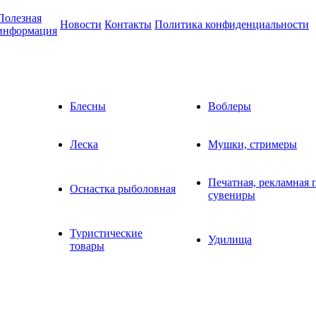
Полезная
Новости
Контакты
Политика конфиденциальности
информация
Блесны
Воблеры
Леска
Мушки, стримеры
Печатная, рекламная 
Оснастка рыболовная
сувениры
Туристические
Удилища
товары