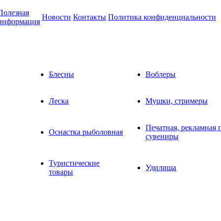
Полезная
Новости
Контакты
Политика конфиденциальности
информация
Блесны
Воблеры
Леска
Мушки, стримеры
Печатная, рекламная 
Оснастка рыболовная
сувениры
Туристические
Удилища
товары