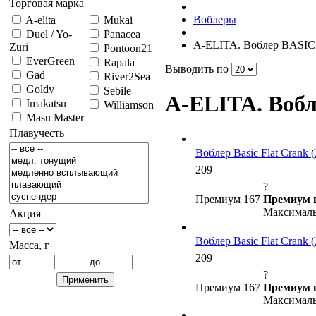
Торговая марка
Воблеры
A-elita
Mukai
Duel / Yo-
Panacea
A-ELITA. Воблер BASI
Zuri
Pontoon21
EverGreen
Rapala
Выводить по
Gad
River2Sea
Goldy
Sebile
A-ELITA. Воб
Imakatsu
Williamson
Masu Master
Плавучесть
Воблер Basic Flat Crank (A
209
?
Премиум 167
Премиум 
Максималь
Акция
Воблер Basic Flat Crank (A
Масса, г
209
?
Премиум 167
Премиум 
Максималь