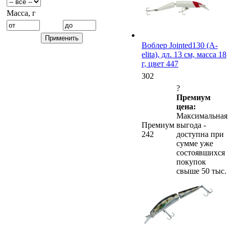
Масса, г
Воблер Jointed130 (A-
elita), дл. 13 см, масса 18
г, цвет 447
302
?
Премиум
цена:
Максимальная
Премиум
выгода -
242
доступна при
сумме уже
состоявшихся
покупок
свыше 50 тыс.