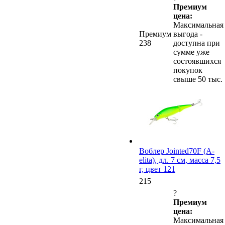
Премиум
цена:
Максимальная
Премиум
выгода -
238
доступна при
сумме уже
состоявшихся
покупок
свыше 50 тыс.
Воблер Jointed70F (A-
elita), дл. 7 см, масса 7,5
г, цвет 121
215
?
Премиум
цена:
Максимальная