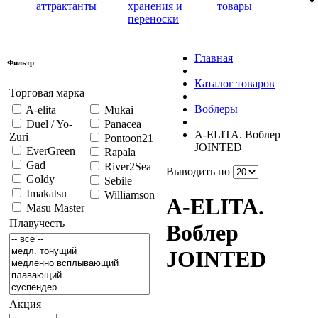
аттрактанты
хранения и
товары
переноски
Главная
Фильтр
Каталог товаров
Торговая марка
Воблеры
A-elita
Mukai
Duel / Yo-
Panacea
A-ELITA. Воблер
Zuri
Pontoon21
JOINTED
EverGreen
Rapala
Gad
River2Sea
Выводить по
Goldy
Sebile
Imakatsu
Williamson
A-ELITA.
Masu Master
Плавучесть
Воблер
JOINTED
Акция