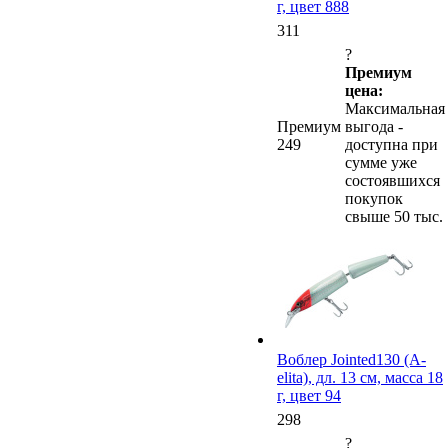
г, цвет 888
311
?
Премиум
цена:
Максимальная
Премиум
выгода -
249
доступна при
сумме уже
состоявшихся
покупок
свыше 50 тыс.
Воблер Jointed130 (A-
elita), дл. 13 см, масса 18
г, цвет 94
298
?