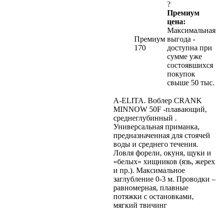
?
Премиум
цена:
Максимальная
Премиум
выгода -
170
доступна при
сумме уже
состоявшихся
покупок
свыше 50 тыс.
A-ELITA. Воблер CRANK
MINNOW 50F -плавающий,
среднеглубинный .
Универсальная приманка,
предназначенная для стоячей
воды и среднего течения.
Ловля форели, окуня, щуки и
«белых» хищников (язь, жерех
и пр.). Максимальное
заглубление 0-3 м. Проводки –
равномерная, плавные
потяжки с остановками,
мягкий твичинг