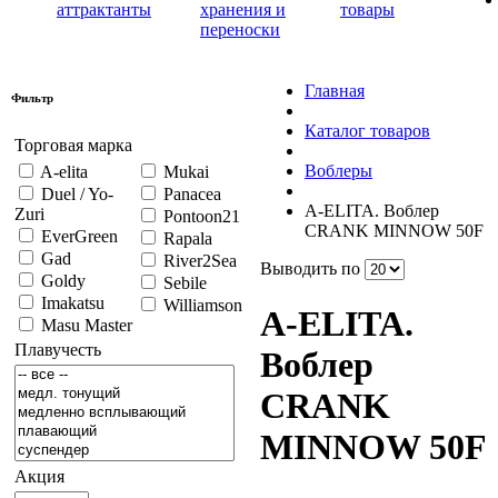
аттрактанты
хранения и
товары
переноски
Главная
Фильтр
Каталог товаров
Торговая марка
Воблеры
A-elita
Mukai
Duel / Yo-
Panacea
A-ELITA. Воблер
Zuri
Pontoon21
CRANK MINNOW 50F
EverGreen
Rapala
Gad
River2Sea
Выводить по
Goldy
Sebile
Imakatsu
Williamson
A-ELITA.
Masu Master
Плавучесть
Воблер
CRANK
MINNOW 50F
Акция