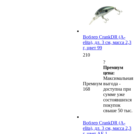
Воблер CrankDR (A-
elita), дл. 3 см, масса 2,3
г, цвет 99
210
?
Премиум
цена:
Максимальная
Премиум
выгода -
168
доступна при
сумме уже
состоявшихся
покупок
свыше 50 тыс.
Воблер CrankDR (A-
elita), дл. 3 см, масса 2,3
г, цвет AF-1