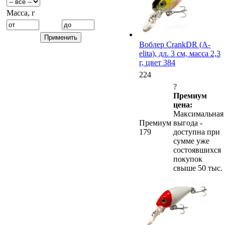
Масса, г
Воблер CrankDR (A-
elita), дл. 3 см, масса 2,3
г, цвет 384
224
?
Премиум
цена:
Максимальная
Премиум
выгода -
179
доступна при
сумме уже
состоявшихся
покупок
свыше 50 тыс.