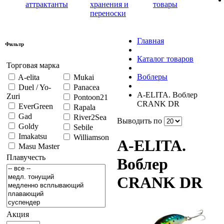
аттрактанты
хранения и
товары
переноски
Главная
Фильтр
Каталог товаров
Торговая марка
Воблеры
A-elita
Mukai
Duel / Yo-
Panacea
A-ELITA. Воблер
Zuri
Pontoon21
CRANK DR
EverGreen
Rapala
Gad
River2Sea
Выводить по
Goldy
Sebile
Imakatsu
Williamson
A-ELITA.
Masu Master
Плавучесть
Воблер
CRANK DR
Акция