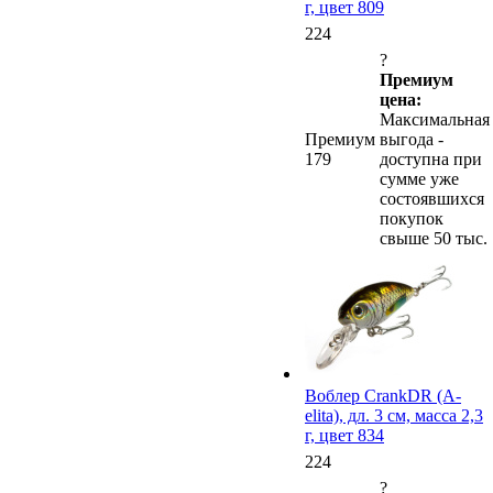
г, цвет 809
224
?
Премиум
цена:
Максимальная
Премиум
выгода -
179
доступна при
сумме уже
состоявшихся
покупок
свыше 50 тыс.
Воблер CrankDR (A-
elita), дл. 3 см, масса 2,3
г, цвет 834
224
?