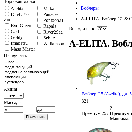
Торговая марка
Воблеры
A-elita
Mukai
Duel / Yo-
Panacea
A-ELITA. Воблер C1 & 
Zuri
Pontoon21
EverGreen
Rapala
Выводить по
Gad
River2Sea
Goldy
Sebile
A-ELITA. Вобл
Imakatsu
Williamson
Masu Master
Плавучесть
Акция
Воблер C5 (A-elita), дл. 5
321
Масса, г
?
Премиум 257
Премиум 
Максималь