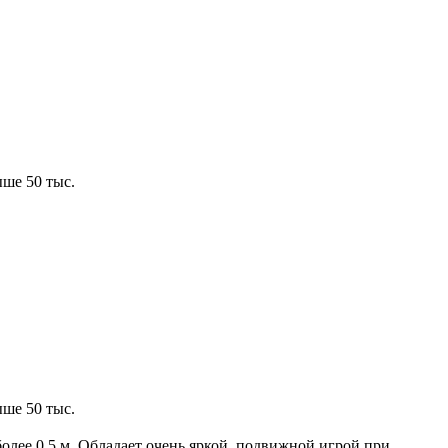
ше 50 тыс.
ше 50 тыс.
лее 0,5 м. Обладает очень яркой, подвижной игрой при