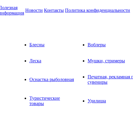
Полезная
Новости
Контакты
Политика конфиденциальности
информация
Блесны
Воблеры
Леска
Мушки, стримеры
Печатная, рекламная 
Оснастка рыболовная
сувениры
Туристические
Удилища
товары