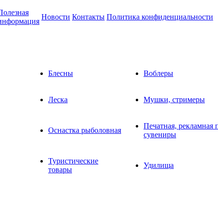
Полезная
Новости
Контакты
Политика конфиденциальности
информация
Блесны
Воблеры
Леска
Мушки, стримеры
Печатная, рекламная 
Оснастка рыболовная
сувениры
Туристические
Удилища
товары