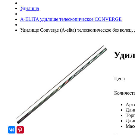
Удилища
A-ELITA удилище телескопическое CONVERGE
Удилище Converge (A-elita) телескопическое без колец, д
Удил
Цена
Количест
Арт
Дли
Торг
Длин
Масс