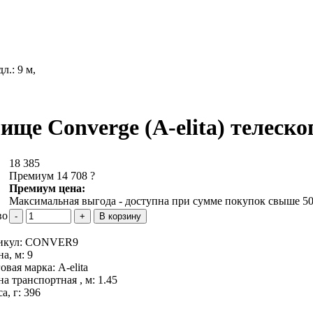
л.: 9 м,
ище Converge (A-elita) телескоп
18 385
Премиум 14 708
?
Премиум цена:
Максимальная выгода - доступна при сумме покупок свыше 50
во
икул:
CONVER9
на, м:
9
овая марка:
A-elita
а транспортная , м:
1.45
а, г:
396