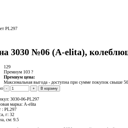
вет PL297
на 3030 №06 (А-elita), колеблющ
129
Премиум 103
?
Премиум цена:
Максимальная выгода - доступна при сумме покупок свыше 50
во
икул:
3030-06-PL297
овая марка:
A-elita
 :
PL297
а, г:
32
а, см:
9.5