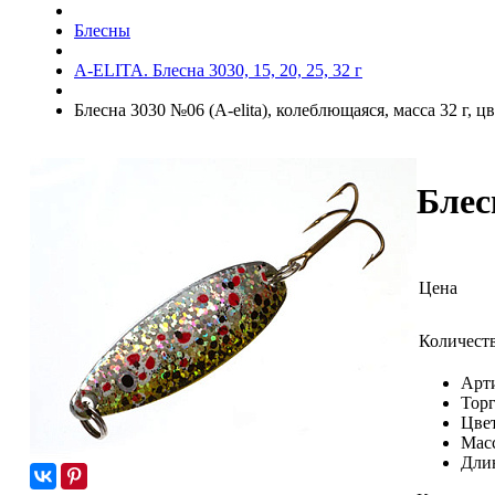
Блесны
A-ELITA. Блесна 3030, 15, 20, 25, 32 г
Блесна 3030 №06 (А-elita), колеблющаяся, масса 32 г, ц
Блес
Цена
Количест
Арт
Торг
Цвет
Масс
Длин