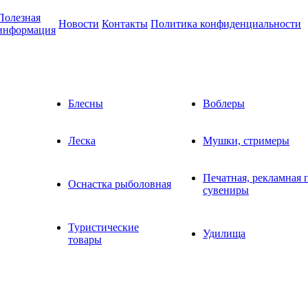
Полезная
Новости
Контакты
Политика конфиденциальности
информация
Блесны
Воблеры
Леска
Мушки, стримеры
Печатная, рекламная 
Оснастка рыболовная
сувениры
Туристические
Удилища
товары