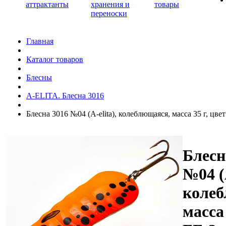
аттрактанты
хранения и
товары
переноски
Главная
Каталог товаров
Блесны
A-ELITA. Блесна 3016
Блесна 3016 №04 (А-elita), колеблющаяся, масса 35 г, цвет
Блесн
№04 (А
колеб
масса 