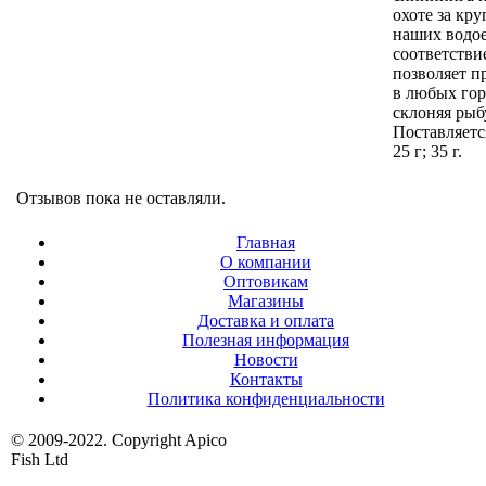
охоте за к
наших водо
соответстви
позволяет п
в любых гор
склоняя рыбу
Поставляется
25 г; 35 г.
Отзывов пока не оставляли.
Главная
О компании
Оптовикам
Магазины
Доставка и оплата
Полезная информация
Новости
Контакты
Политика конфиденциальности
© 2009-2022. Copyright Apico
Fish Ltd