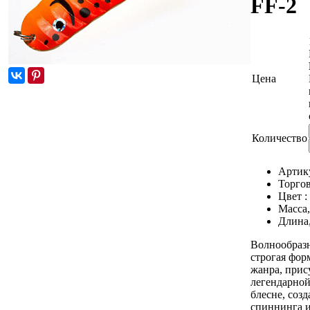
FF-2
Цена
Количество
Артик
Торгов
Цвет :
Масса,
Длина
Волнообразн
строгая фор
жанра, прис
легендарно
блесне, соз
спиннинга и