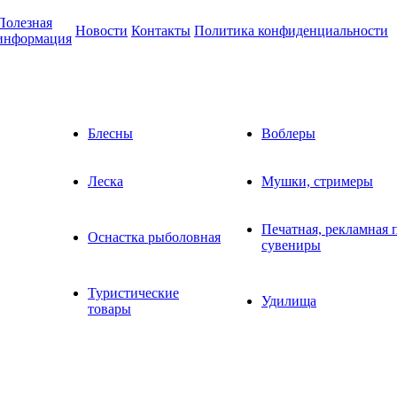
Полезная
Новости
Контакты
Политика конфиденциальности
информация
Блесны
Воблеры
Леска
Мушки, стримеры
Печатная, рекламная 
Оснастка рыболовная
сувениры
Туристические
Удилища
товары