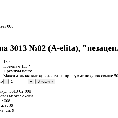
цвет 008
на 3013 №02 (A-elita), "незацеп
139
Премиум 111
?
Премиум цена:
Максимальная выгода - доступна при сумме покупок свыше 50
во
икул:
3013-02-008
овая марка:
A-elita
 :
008
а, г:
28
а, см:
9