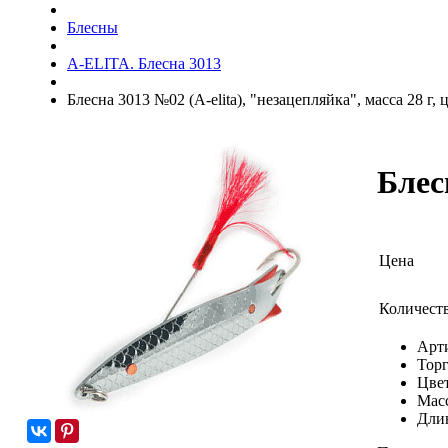
Блесны
A-ELITA. Блесна 3013
Блесна 3013 №02 (A-elita), "незацепляйка", масса 28 г, 
Блес
Цена
Количест
Арт
Торг
Цвет
Масс
Длин