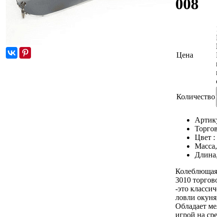
008
Цена
Количество
Артик
Торгов
Цвет :
Масса,
Длина
Колеблющаяс
3010 торгово
-это класси
ловли окуня
Обладает ме
игрой на ср