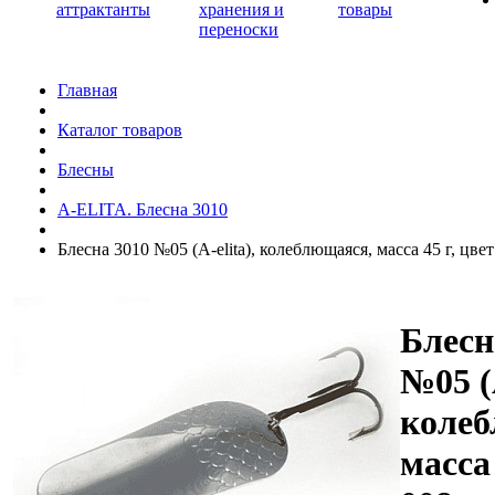
аттрактанты
хранения и
товары
переноски
Главная
Каталог товаров
Блесны
A-ELITA. Блесна 3010
Блесна 3010 №05 (А-elita), колеблющаяся, масса 45 г, цвет
Блесн
№05 (А
колеб
масса 