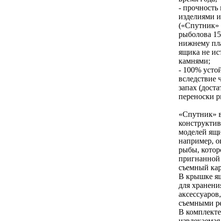
- прочность
изделиями и
(«Спутник»
рыболова 15
нижнему пла
ящика не ис
камнями;
- 100% усто
вследствие 
запах (дост
переноски р
«Спутник» в
конструкти
моделей ящи
например, о
рыбы, котор
пригнанной 
съемный ка
В крышке ящ
для хранени
аксессуаров
съемными р
В комплекте
извлекаемая