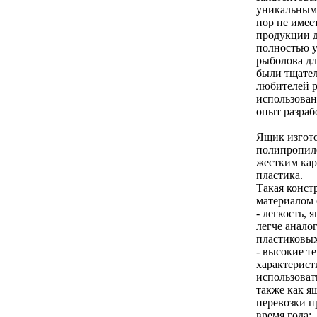
уникальными
пор не имее
продукции 
полностью у
рыболова дл
были тщател
любителей р
использова
опыт разраб
Ящик изгото
полипропил
жестким кар
пластика.
Такая конст
материалом 
- легкость,
легче анало
пластиковых
- высокие т
характерист
использовать
также как я
перевозки п
время года;