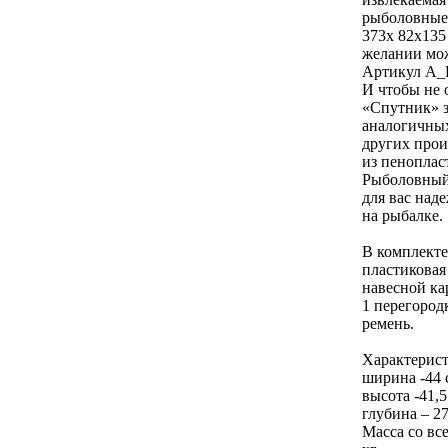
рыболовные 
373х 82х135
желании мо
Артикул A_
И чтобы не 
«Спутник» 
аналогичных
других прои
из пеноплас
Рыболовный
для вас над
на рыбалке.
В комплекте
пластиковая
навесной ка
1 перегород
ремень.
Характерист
ширина -44 
высота -41,5
глубина – 2
Масса со вс