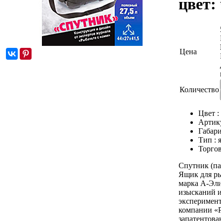
цвет:
Цена
Количество
Цвет :
Артик
Габари
Тип :
Торгов
Спутник (па
Ящик для ры
марка А-Эли
изысканий и
эксперимент
компании «Р
запатентова