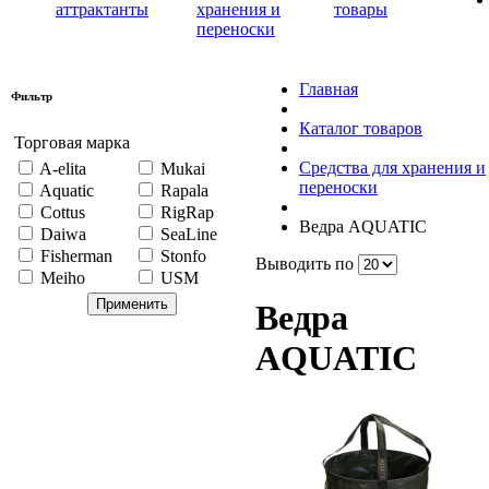
аттрактанты
хранения и
товары
переноски
Главная
Фильтр
Каталог товаров
Торговая марка
Средства для хранения и
A-elita
Mukai
переноски
Aquatic
Rapala
Cottus
RigRap
Ведра AQUATIC
Daiwa
SeaLine
Fisherman
Stonfo
Выводить по
Meiho
USM
Ведра
AQUATIC