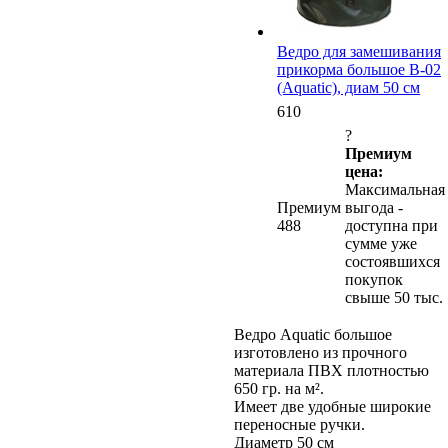
Ведро для замешивания
прикорма большое B-02
(Aquatic), диам 50 см
610
?
Премиум
цена:
Максимальная
Премиум
выгода -
488
доступна при
сумме уже
состоявшихся
покупок
свыше 50 тыс.
Ведро Aquatic большое
изготовлено из прочного
материала ПВХ плотностью
650 гр. на м².
Имеет две удобные широкие
переносные ручки.
Диаметр 50 см