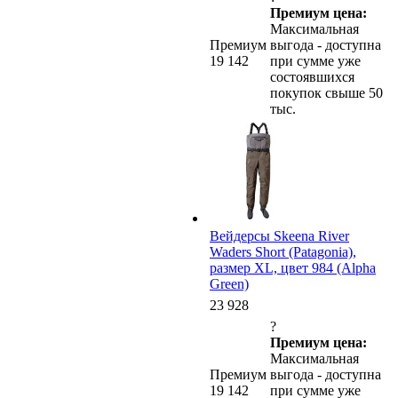
Премиум цена:
Максимальная
Премиум
выгода - доступна
19 142
при сумме уже
состоявшихся
покупок свыше 50
тыс.
Вейдерсы Skeena River
Waders Short (Patagonia),
размер XL, цвет 984 (Alpha
Green)
23 928
?
Премиум цена:
Максимальная
Премиум
выгода - доступна
19 142
при сумме уже