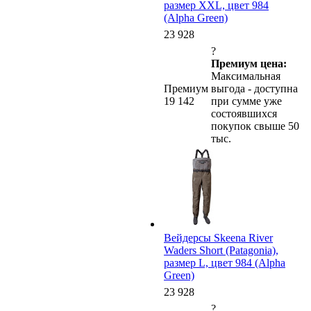
размер XXL, цвет 984
(Alpha Green)
23 928
?
Премиум цена:
Максимальная
Премиум
выгода - доступна
19 142
при сумме уже
состоявшихся
покупок свыше 50
тыс.
Вейдерсы Skeena River
Waders Short (Patagonia),
размер L, цвет 984 (Alpha
Green)
23 928
?