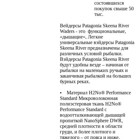
состоявшихся
покупок свыше 50
тыс.
Вейдерсы Patagonia Skeena River
Waders - это функциональные,
«дышащие», Легкие
универсальные вэйдерсы Patagonia
Skeena River предназначены для
различных условий рыбалки.
Вэйдерсы Patagonia Skeena River
будут удобны везде – начиная от
рыбалки на маленьких ручьях и
заканчивая рыбалкой на больших
бурных реках.
• Материал H2No® Performance
Standard Микроволоконная
полиэстеровая ткань H2No®
Performance Standard с
водоотталкивающей дышащей
пропиткой NanoSphere DWR,
средней плотности в области
груди, и более плотного и
тяжелого – от пояса и ниже.