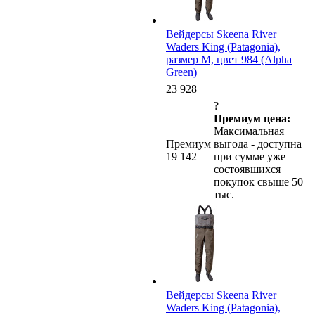
Вейдерсы Skeena River
Waders King (Patagonia),
размер M, цвет 984 (Alpha
Green)
23 928
?
Премиум цена:
Максимальная
Премиум
выгода - доступна
19 142
при сумме уже
состоявшихся
покупок свыше 50
тыс.
Вейдерсы Skeena River
Waders King (Patagonia),