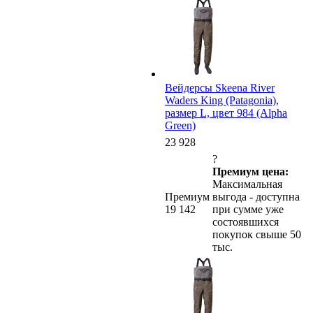
Вейдерсы Skeena River
Waders King (Patagonia),
размер L, цвет 984 (Alpha
Green)
23 928
?
Премиум цена:
Максимальная
Премиум
выгода - доступна
19 142
при сумме уже
состоявшихся
покупок свыше 50
тыс.