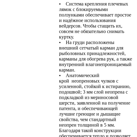
• Система крепления плечевых
лямок с блокируемыми
ползунками обеспечивает простое
и надёжное использования
вейдерсов. Чтобы стащить их,
совсем не обязательно снимать
куртку.
• На груди расположены
внешний сетчатый карман для
рыболовных принадлежностей,
карманы для обогрева рук, а также
внутренний влагонепроницаемый
карман.
• Анатомический
крой неопреновых чулков с
усиленной, стойкой к истиранию,
подошвой; 3 мм слой неопрена с
подкладкой из мериносовой
шерсти, заявленной на получение
патента, и обеспечивающей
лучшие греющие и дышащие
свойства, чем стандартный
неопрен толщиной в 5 мм.
Благодаря такой конструкции
обеспечивается тепло и позволяет