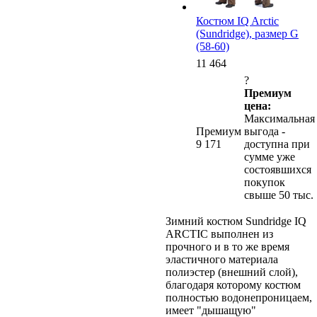
Костюм IQ Arctic
(Sundridge), размер G
(58-60)
11 464
?
Премиум
цена:
Максимальная
Премиум
выгода -
9 171
доступна при
сумме уже
состоявшихся
покупок
свыше 50 тыс.
Зимний костюм Sundridge IQ
ARCTIC выполнен из
прочного и в то же время
эластичного материала
полиэстер (внешний слой),
благодаря которому костюм
полностью водонепроницаем,
имеет "дышащую"