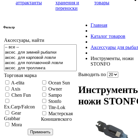
аттрактанты
хранения и
товары
переноски
Главная
Фильтр
Каталог товаров
Аксессуары, найти
Аксессуары для рыба
Инструменты, ножи
STONFO
Выводить по
Торговая марка
A-elita
Ocean Sun
Инструменты
Axis
Owner
Chen Fun
Sampo
ножи STONF
Stonfo
Ex.Carp/Falcon
Tite-Lok
Gear
Мастерская
Grabbar
Конишевского
Mora