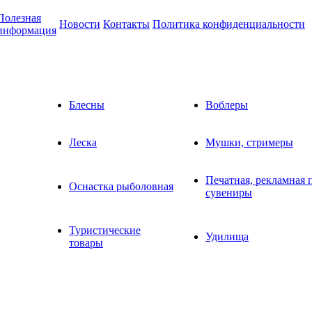
Полезная
Новости
Контакты
Политика конфиденциальности
информация
Блесны
Воблеры
Леска
Мушки, стримеры
Печатная, рекламная 
Оснастка рыболовная
сувениры
Туристические
Удилища
товары