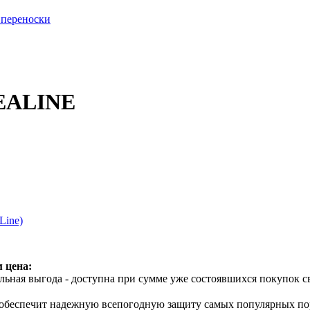
 переноски
SEALINE
Line)
 цена:
ьная выгода - доступна при сумме уже состоявшихся покупок с
) обеспечит надежную всепогодную защиту самых популярных пор