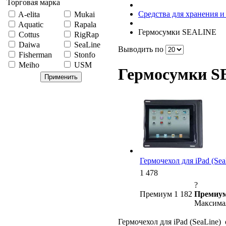
Торговая марка
Средства для хранения и
A-elita
Mukai
Aquatic
Rapala
Гермосумки SEALINE
Cottus
RigRap
Daiwa
SeaLine
Выводить по
Fisherman
Stonfo
Meiho
USM
Гермосумки 
Гермочехол для iPad (Sea
1 478
?
Премиум 1 182
Премиум
Максимал
Гермочехол для iPad (SeaLine