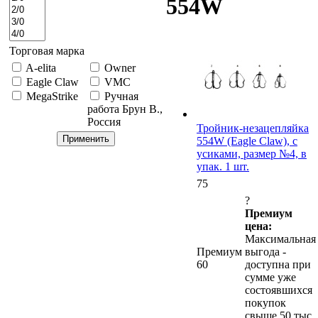
554W
Торговая марка
A-elita
Owner
Eagle Claw
VMC
MegaStrike
Ручная
работа Брун В.,
Россия
Тройник-незацепляйка
554W (Eagle Claw), с
усиками, размер №4, в
упак. 1 шт.
75
?
Премиум
цена:
Максимальная
Премиум
выгода -
60
доступна при
сумме уже
состоявшихся
покупок
свыше 50 тыс.