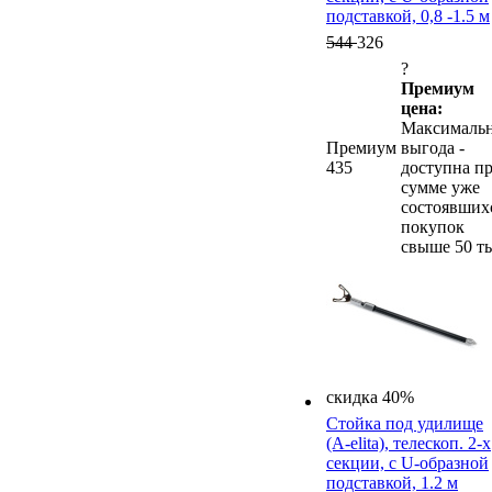
подставкой, 0,8 -1.5 м
544
326
?
Премиум
цена:
Максималь
Премиум
выгода -
435
доступна п
сумме уже
состоявших
покупок
свыше 50 ты
скидка 40%
Стойка под удилище
(A-elita), телескоп. 2-х
секции, с U-образной
подставкой, 1.2 м