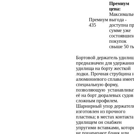
Премиум
цена:
Максималь
Премиум
выгода -
435
доступна п
сумме уже
состоявших
покупок
свыше 50 ты
Бортовой держатель удили
предназначен для удержани
удилища на борту жесткой
лодки. Прочная струбцина 
алюминиевого сплава имее
специальную форму,
позволяющую устанавлива
её на борт дюралевых судов
сложным профилем.
Шарнирный упор держател
изготовлен из прочного
пластика; в местах контакта
удилищем он снабжен
упругими вставками, котор
не поцарапают бланк или