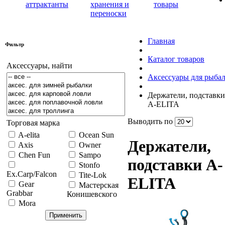
аттрактанты
хранения и
товары
переноски
Главная
Фильтр
Каталог товаров
Аксессуары, найти
Аксессуары для рыба
Держатели, подставки
A-ELITA
Выводить по
Торговая марка
A-elita
Ocean Sun
Держатели,
Axis
Owner
Chen Fun
Sampo
подставки A-
Stonfo
Ex.Carp/Falcon
Tite-Lok
ELITA
Gear
Мастерская
Grabbar
Конишевского
Mora