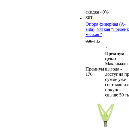
скидка 40%
хит
Опора фидерная (A-
elita), мягкая "Гребен
мелкая "
220
132
?
Премиум
цена:
Максималь
Премиум
выгода -
176
доступна п
сумме уже
состоявших
покупок
свыше 50 ты