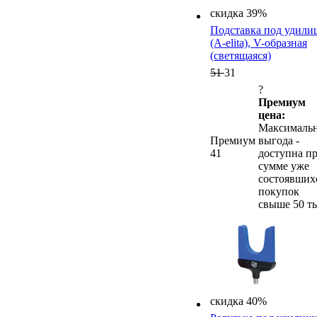
скидка 39%
Подставка под удили
(A-elita), V-образная
(светящаяся)
51
31
?
Премиум
цена:
Максималь
Премиум
выгода -
41
доступна п
сумме уже
состоявших
покупок
свыше 50 ты
скидка 40%