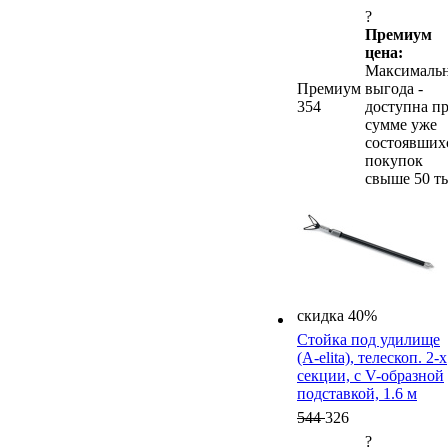
?
Премиум
цена:
Максималь
Премиум
выгода -
354
доступна п
сумме уже
состоявших
покупок
свыше 50 ты
скидка 40%
Стойка под удилище
(A-elita), телескоп. 2-х
секции, с V-образной
подставкой, 1.6 м
544
326
?