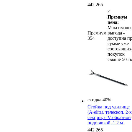
442
265
?
Премиум
цена:
Максималь
Премиум
выгода -
354
доступна п
сумме уже
состоявших
покупок
свыше 50 ты
скидка 40%
Стойка под удилище
(A-elita), телескоп. 2-х
секции, с V-образной
подставкой, 1.2 м
442
265