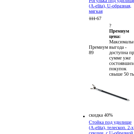
Рогулька под удилищ
(A-elita), U-образная,
мягкая
111
67
?
Премиум
цена:
Максималь
Премиум
выгода -
89
доступна п
сумме уже
состоявших
покупок
свыше 50 ты
скидка 40%
Стойка под удилище
(A-elita), телескоп. 2-х
секции, с U-образной