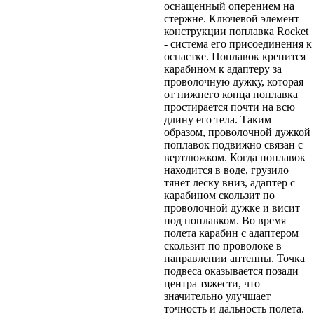
оснащенный оперением на
стержне. Ключевой элемент
конструкции поплавка Rocket
- система его присоединения к
оснастке. Поплавок крепится
карабином к адаптеру за
проволочную дужку, которая
от нижнего конца поплавка
простирается почти на всю
длину его тела. Таким
образом, проволочной дужкой
поплавок подвижно связан с
вертлюжком. Когда поплавок
находится в воде, грузило
тянет леску вниз, адаптер с
карабином скользит по
проволочной дужке и висит
под поплавком. Во время
полета карабин с адаптером
скользит по проволоке в
направлении антенны. Точка
подвеса оказывается позади
центра тяжести, что
значительно улучшает
точность и дальность полета.