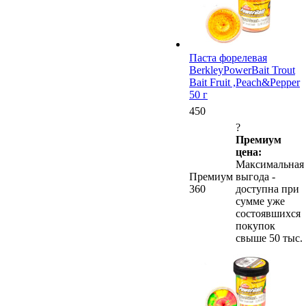
Паста форелевая
BerkleyPowerBait Trout
Bait Fruit ,Peach&Pepper
50 г
450
?
Премиум
цена:
Максимальная
Премиум
выгода -
360
доступна при
сумме уже
состоявшихся
покупок
свыше 50 тыс.