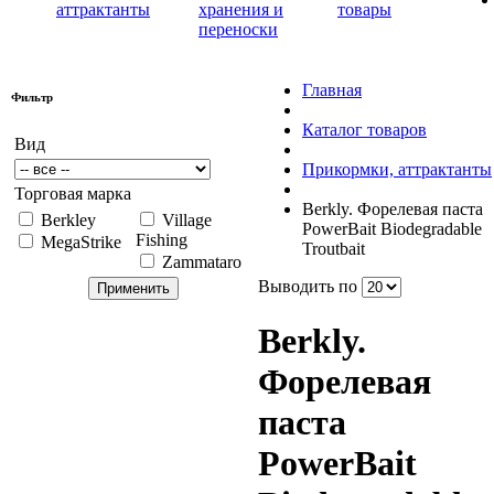
аттрактанты
хранения и
товары
переноски
Главная
Фильтр
Каталог товаров
Вид
Прикормки, аттрактанты
Торговая марка
Berkly. Форелевая паста
Berkley
Village
PowerBait Biodegradable
Fishing
MegaStrike
Troutbait
Zammataro
Выводить по
Berkly.
Форелевая
паста
PowerBait