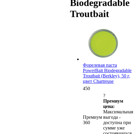
Biodegradable
Troutbait
Форелевая паста
PowerBait Biodegradable
Troutbait (Berkley), 50 г,
цвет Chartreuse
450
?
Премиум
цена:
Максимальная
Премиум
выгода -
360
доступна при
сумме уже
состоявшихся