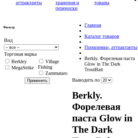
аттрактанты
хранения и
товары
переноски
Главная
Фильтр
Каталог товаров
Вид
Прикормки, аттрактанты
Торговая марка
Berkly. Форелевая паста
Berkley
Village
Glow in The Dark
Fishing
MegaStrike
TroutBait
Zammataro
Выводить по
Berkly.
Форелевая
паста Glow in
The Dark