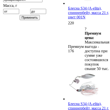
Масса, г
Блесна S34 (A-elita),
спиннербейт, масса 21 г,
цвет 001N
220
?
Премиум
цена:
Максимальная
Премиум
выгода -
176
доступна при
сумме уже
состоявшихся
покупок
свыше 50 тыс.
Блесна S34 (A-elita),
спиннербейт, масса 21 г,