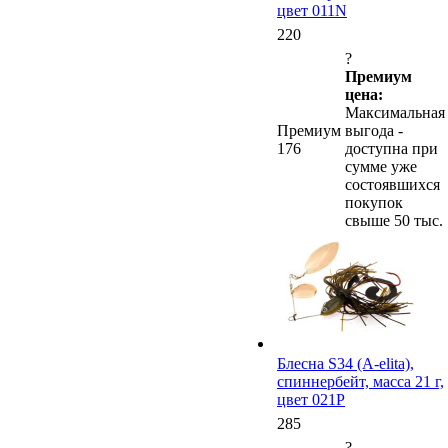
цвет 011N
220
?
Премиум
цена:
Максимальная
Премиум
выгода -
176
доступна при
сумме уже
состоявшихся
покупок
свыше 50 тыс.
Блесна S34 (A-elita),
спиннербейт, масса 21 г,
цвет 021P
285
?