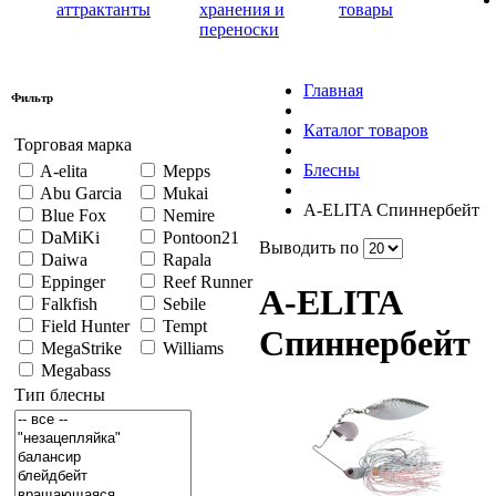
аттрактанты
хранения и
товары
переноски
Главная
Фильтр
Каталог товаров
Торговая марка
Блесны
A-elita
Mepps
Abu Garcia
Mukai
A-ELITA Спиннербейт
Blue Fox
Nemire
DaMiKi
Pontoon21
Выводить по
Daiwa
Rapala
Eppinger
Reef Runner
A-ELITA
Falkfish
Sebile
Field Hunter
Tempt
Спиннербейт
MegaStrike
Williams
Megabass
Тип блесны