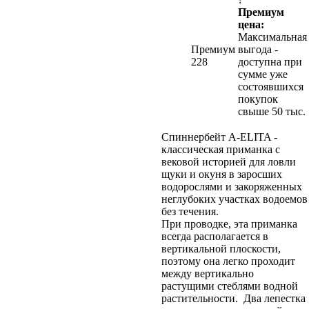
Премиум
цена:
Максимальная
Премиум
выгода -
228
доступна при
сумме уже
состоявшихся
покупок
свыше 50 тыс.
Спиннербейт A-ELITA -
классическая приманка с
вековой историей для ловли
щуки и окуня в заросших
водорослями и закоряженных
неглубоких участках водоемов
без течения.
При проводке, эта приманка
всегда располагается в
вертикальной плоскости,
поэтому она легко проходит
между вертикально
растущими стеблями водной
растительности. Два лепестка