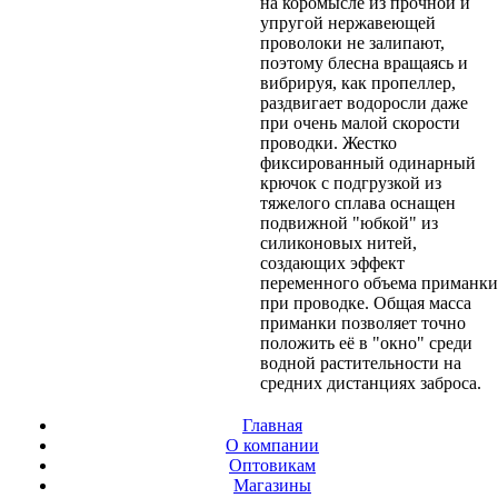
на коромысле из прочной и
упругой нержавеющей
проволоки не залипают,
поэтому блесна вращаясь и
вибрируя, как пропеллер,
раздвигает водоросли даже
при очень малой скорости
проводки. Жестко
фиксированный одинарный
крючок с подгрузкой из
тяжелого сплава оснащен
подвижной "юбкой" из
силиконовых нитей,
создающих эффект
переменного объема приманки
при проводке. Общая масса
приманки позволяет точно
положить её в "окно" среди
водной растительности на
средних дистанциях заброса.
Главная
О компании
Оптовикам
Магазины