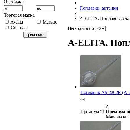
Огрузка, г
Поплавки, антенки
Торговая марка
A-ELITA. Поплавок AS2
A-elita
Maestro
Cralusso
Выводить по
A-ELITA. Поп
Поплавок AS 2262R (A-el
64
?
Премиум 51
Премиум ц
Максимальн