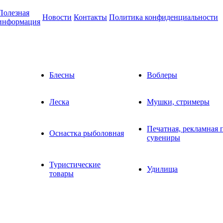
Полезная
Новости
Контакты
Политика конфиденциальности
информация
Блесны
Воблеры
Леска
Мушки, стримеры
Печатная, рекламная 
Оснастка рыболовная
сувениры
Туристические
Удилища
товары