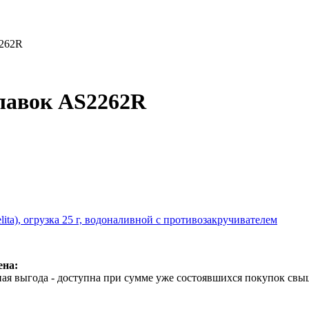
262R
лавок AS2262R
ita), огрузка 25 г, водоналивной с противозакручивателем
ена:
ая выгода - доступна при сумме уже состоявшихся покупок свыш